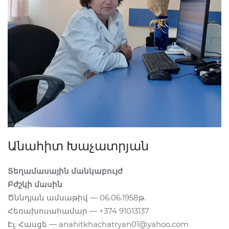
Անահիտ Խաչատրյան
Տեղամասային մանկաբույժ
Բժշկի մասին
Ծննդյան ամսաթիվ — 06.06.1958թ.
Հեռախոսահամար — +374 91013137
Էլ. Հասցե — anahitkhachatryan01@yahoo.com